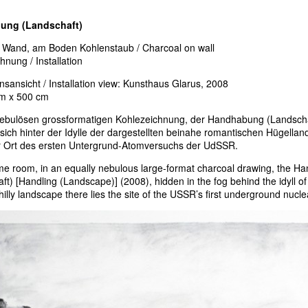
ung (Landschaft)
f Wand, am Boden Kohlenstaub / Charcoal on wall
nung / Installation
ionsansicht / Installation view: Kunsthaus Glarus, 2008
cm x 500 cm
nebulösen grossformatigen Kohlezeichnung, der Handhabung (Landscha
 sich hinter der Idylle der dargestellten beinahe romantischen Hügellan
r Ort des ersten Untergrund-Atomversuchs der UdSSR.
me room, in an equally nebulous large-format charcoal drawing, the 
ft) [Handling (Landscape)] (2008), hidden in the fog behind the idyll of
hilly landscape there lies the site of the USSR’s first underground nucl