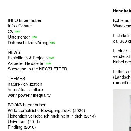
Handhab
INFO huber.huber
Kohle au
Info / Contact
Wandzeich
CV
Installat
Unterrichten
ca. 300 
Datenschutzerklärung
In einer 
NEWS
versteckt
Exhibitions & Projects
Nebel de
Aktueller Newsletter
Subscribe to the NEWSLETTER
In the sa
(Landscha
THEMES
romantic 
nature / civilization
hope / fear / failure
war / power / inequality
BOOKS huber.huber
Widersprüchliche Bewegungsreize (2020)
Hoffentlich verliebe ich mich nicht in dich (2014)
Universen (2011)
Findling (2010)