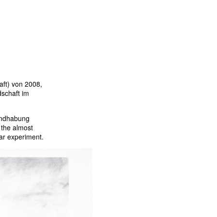
ft) von 2008,
dschaft im
Handhabung
 the almost
ear experiment.