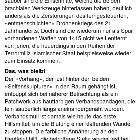
sauber sind die Einschnitte, welche die beiden
brachialen Werkzeuge hinterlassen haben, deutlich
anders als die Zerstörungen des ferngesteuerten,
«entmenschlichten» Drohnenkriegs des 21.
Jahrhunderts. Doch sind die wiederum nur als Spur
vorhandenen Waffen von 1415 nicht weit entfernt
von jenen, die neuerdings in den Reihen der
Terrormiliz Islamischer Staat beispielsweise wieder
zum Einsatz kommen.
Das, was bleibt
Der «Vorhang», der just hinter den beiden
«Seifenskulpturen» in den Raum gehängt ist,
entpuppt sich bei näherer Betrachtung als ein
Patchwork aus hautfarbigen Verbandsbandagen, die
fein säuberlich längs aneinandergenäht wurden.
Verbandsmull ist damals wie heute das erste
Hilfsmittel, um die Blutung einer klaffenden Wunde
zu stoppen. Die farbliche Annäherung an den
Hautteint hilft, die betroffene Stelle wieder fast heil