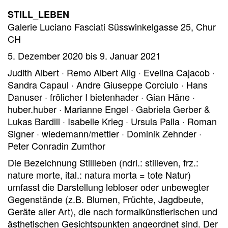
STILL_LEBEN
Galerie Luciano Fasciati Süsswinkelgasse 25, Chur
CH
5. Dezember 2020 bis 9. Januar 2021
Judith Albert · Remo Albert Alig · Evelina Cajacob ·
Sandra Capaul · Andre Giuseppe Corciulo · Hans
Danuser · frölicher I bietenhader · Gian Häne ·
huber.huber · Marianne Engel · Gabriela Gerber &
Lukas Bardill · Isabelle Krieg · Ursula Palla · Roman
Signer · wiedemann/mettler · Dominik Zehnder ·
Peter Conradin Zumthor
Die Bezeichnung Stillleben (ndrl.: stilleven, frz.:
nature morte, ital.: natura morta = tote Natur)
umfasst die Darstellung lebloser oder unbewegter
Gegenstände (z.B. Blumen, Früchte, Jagdbeute,
Geräte aller Art), die nach formalkünstlerischen und
ästhetischen Gesichtspunkten angeordnet sind. Der