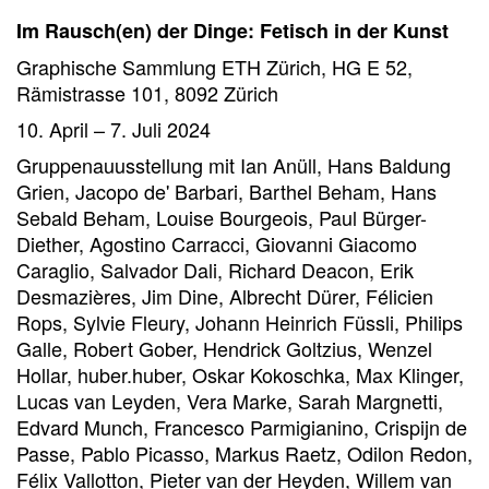
Im Rausch(en) der Dinge: Fetisch in der Kunst
Graphische Sammlung ETH Zürich, HG E 52,
Rämistrasse 101, 8092 Zürich
10. April – 7. Juli 2024
Gruppenauusstellung mit Ian Anüll, Hans Baldung
Grien, Jacopo de' Barbari, Barthel Beham, Hans
Sebald Beham, Louise Bourgeois, Paul Bürger-
Diether, Agostino Carracci, Giovanni Giacomo
Caraglio, Salvador Dali, Richard Deacon, Erik
Desmazières, Jim Dine, Albrecht Dürer, Félicien
Rops, Sylvie Fleury, Johann Heinrich Füssli, Philips
Galle, Robert Gober, Hendrick Goltzius, Wenzel
Hollar, huber.huber, Oskar Kokoschka, Max Klinger,
Lucas van Leyden, Vera Marke, Sarah Margnetti,
Edvard Munch, Francesco Parmigianino, Crispijn de
Passe, Pablo Picasso, Markus Raetz, Odilon Redon,
Félix Vallotton, Pieter van der Heyden, Willem van