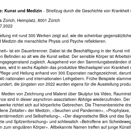
e: Kunst und Medizin
- Streifzug durch die Geschichte von Krankheit
 Zürich, Heimplatz, 8001 Zürich
.7.2022
ellung mit rund 300 Werken zeigt auf, wie die scheinbar gegensätzliche
 Medizin die menschliche Physis und Psyche reflektieren.
it» ist ein Dauerbrenner. Dabei ist die Beschäftigung in der Kunst mi
n Befinden so alt wie die Kunst selbst. Der sensible Körper ist Arbeits
ungsgegenstand zugleich. Ausgehend von den Sammlungsbeständen d
es, wird in sechs Kapiteln das produktive Wechselspiel von Krankheit
 Pflege und Heilung anhand von 300 Exponaten nachgezeichnet, darunt
40 nationalen und internationalen Leihgebern. Frühe Beispiele stam
undert, die jüngsten von 2022 wurden eigens für die Ausstellung produz
 Medien von Zeichnung und Malerei über Skulptur bis Video, Rauminst
ce sind in dieser asynchron-assoziativen Abfolge wiederzufinden. De
werke richtet sich auf körperliche Gebrechen. Die Themenbereiche dr
dene Zeitalter» der Medizin, «Seuchen und Pandemien», «Prophylaxe,
tärmedizin und Selbstheilung», «Der diagnostische Blick und das Sys
ie und Spitzenforschung» und schliesslich «Betroffene am Scheidewe
 zum singulären Körper». Altbekannte Namen treffen auf junge Künstl