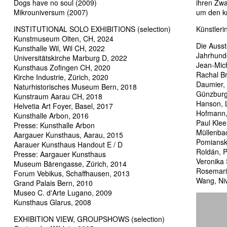
Dogs have no soul (2009)
ihren Zwa
Mikrouniversum (2007)
um den kr
INSTITUTIONAL SOLO EXHIBITIONS (selection)
Künstleri
Kunstmuseum Olten, CH, 2024
Die Ausst
Kunsthalle Wil, Wil CH, 2022
Jahrhunde
Universitätskirche Marburg D, 2022
Jean-Mich
Kunsthaus Zofingen CH, 2020
Rachal Br
Kirche Industrie, Zürich, 2020
Daumier, 
Naturhistorisches Museum Bern, 2018
Günzburg
Kunstraum Aarau CH, 2018
Hanson, 
Helvetia Art Foyer, Basel, 2017
Hofmann, 
Kunsthalle Arbon, 2016
Paul Kle
Presse: Kunsthalle Arbon
Müllenbac
Aargauer Kunsthaus, Aarau, 2015
Pomiansky
Aarauer Kunsthaus Handout E / D
Roldán, P
Presse: Aargauer Kunsthaus
Veronika 
Museum Bärengasse, Zürich, 2014
Rosemarie
Forum Vebikus, Schaffhausen, 2013
Wang, Ni
Grand Palais Bern, 2010
Museo C. d'Arte Lugano, 2009
Kunsthaus Glarus, 2008
EXHIBITION VIEW, GROUPSHOWS (selection)