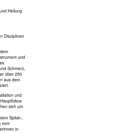
 und Heilung
n Disziplinen
t dem
instrument und
es
 und Schmerz,
er über 250
men aus dem
iert.
allation und
r Hauptfokus
ehen sich um
tem Spital»,
g vom
erinnen in