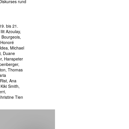
Diskurses rund
9. bis 21.
lit Azoulay,
 Bourgeois,
, Honoré
Idea, Michael
i, Duane
r, Hanspeter
ppenberger,
lton, Thomas
aria
Rist, Ana
Kiki Smith,
rri,
hristine Tien