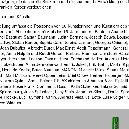
nzigern, die das breite Spektrum und die spannende Entwicklung des 
anken Körper verdeutlichen.
nnen und Künstler
ellung umfasst die Positionen von 50 Künstlerinnen und Künstlern des 1
rts, mit Abstechern zurück bis ins 15. Jahrhundert: Panteha Abareshi, I
el Basquiat, Sabian Baumann, Judith Bernstein, Joseph Beuys, Louise
adley, Stefan Burger, Sophie Calle, Sabina Carraro, Georges Chicotot
Jean Dubuffet, Albrecht Dürer, Max Ernst, Adolf Fleischmann, General 
er, Anna Halprin und Ruedi Gerber, Barbara Hammer, Christoph Hänsl
Lynn Hershman Leeson, Damien Hirst, Ferdinand Hodler, Andreas Hofe
huber.huber, Anna Jermolaewa, Hennric Jokeit, Fritz Kahn, Martin Ki
e, Herlinde Koelbl, Bruce Nauman, MANON, Michelle Miles, Shana Mou
h, Matt Mullican, Meret Oppenheim, Uriel Orlow, Herbert Ploberger, M
, Marc Quinn, Arnulf Rainer, RELAX chiarenza & hauser & co, Pipilotti 
amela Rosenkranz, Corinne L. Rusch, Katja Schenker, Talaya Schmid, 
Spierenburg, Jules Spinatsch, Lucy Stein, Johanna Stierlin, Daniel Spoe
 Trockel, Luc Tuymans, Varlin, Andreas Vesalius, Lotte Luise Volger, C
ves Widauer