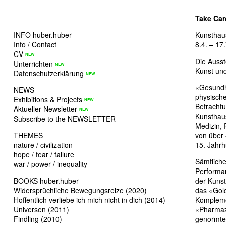
Take Car
INFO huber.huber
Kunsthaus
Info / Contact
8.4. – 17
CV
Die Ausst
Unterrichten
Kunst und
Datenschutzerklärung
«Gesundhe
NEWS
physische
Exhibitions & Projects
Betracht
Aktueller Newsletter
Kunsthaus
Subscribe to the NEWSLETTER
Medizin,
THEMES
von über 
nature / civilization
15. Jahrh
hope / fear / failure
Sämtliche
war / power / inequality
Performan
BOOKS huber.huber
der Kunst
Widersprüchliche Bewegungsreize (2020)
das «Gol
Hoffentlich verliebe ich mich nicht in dich (2014)
Komplemen
Universen (2011)
«Pharmaz
Findling (2010)
genormten