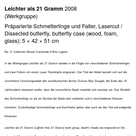
2008
Leichter als 21 Gramm
(Werkgruppe)
Präparierte Schmetterlinge und Falter, Lasercut /
Dissected butterfly, butterfly case (wood, foam,
glass); 5 × 42 × 51 cm
No. 3: Collection Museo Cantonale d`Arte Lugano
In der Werkgruppe
Leichter als 21 Gramm
werden in die Flügel von verschiedenen Schmetterlingen
und zwei Faltern mit einem Laser Totenköpfe eingraviert. Der Titel der Arbeit bezieht sich auf die
umstrittene Forschungsarbeit des amerikanischen Arztes Duncan Mac Dougall, der Ende des 19.
Jahrhunderts beweisen wollte, dass die menschliche Seele materiell und messbar sei. Das Sinnbild
des Schmetterlings ist als ein Symbol der Seele weit verbreitet und in verschiedenen Kulturen
verankert. Dunkelfarbige Schmetterlinge und Nachtfalter gelten aber auch als den Tod ankündigende
Kreaturen.
Leichter als 21 Gramm [Lighter than 21 Grams] work group, death’s heads are engraved on the