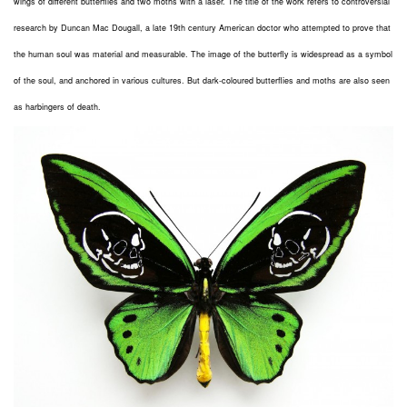
wings of different butterflies and two moths with a laser. The title of the work refers to controversial
research by Duncan Mac Dougall, a late 19th century American doctor who attempted to prove that
the human soul was material and measurable. The image of the butterfly is widespread as a symbol
of the soul, and anchored in various cultures. But dark-coloured butterflies and moths are also seen
as harbingers of death.