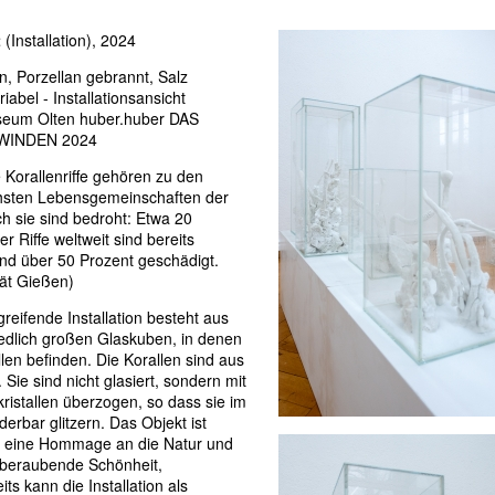
t
(Installation), 2024
, Porzellan gebrannt, Salz
iabel - Installationsansicht
eum Olten huber.huber DAS
WINDEN 2024
 Korallenriffe gehören zu den
chsten Lebensgemeinschaften der
h sie sind bedroht: Etwa 20
r Riffe weltweit sind bereits
und über 50 Prozent geschädigt.
tät Gießen)
reifende Installation besteht aus
edlich großen Glaskuben, in denen
llen befinden. Die Korallen sind aus
 Sie sind nicht glasiert, sondern mit
ristallen überzogen, so dass sie im
derbar glitzern. Das Objekt ist
ts eine Hommage an die Natur und
mberaubende Schönheit,
ts kann die Installation als