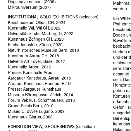
Dogs have no soul (2009)
Mahnmal 
Mikrouniversum (2007)
werden.
INSTITUTIONAL SOLO EXHIBITIONS (selection)
Ein White
Kunstmuseum Olten, CH, 2024
Phänomen.
Kunsthalle Wil, Wil CH, 2022
beschrie
Universitätskirche Marburg D, 2022
Boden un
Kunsthaus Zofingen CH, 2020
Bewölkung
Kirche Industrie, Zürich, 2020
beobacht
Naturhistorisches Museum Bern, 2018
starken d
Kunstraum Aarau CH, 2018
und der 
Helvetia Art Foyer, Basel, 2017
minimalen
Kunsthalle Arbon, 2016
sehr star
Presse: Kunsthalle Arbon
gesamte B
Aargauer Kunsthaus, Aarau, 2015
sein. Das
Aarauer Kunsthaus Handout E / D
Horizont
Presse: Aargauer Kunsthaus
gehen nah
Museum Bärengasse, Zürich, 2014
Konturen 
Forum Vebikus, Schaffhausen, 2013
erkennba
Grand Palais Bern, 2010
Gefühl, s
Museo C. d'Arte Lugano, 2009
ausgedeh
Kunsthaus Glarus, 2008
Bei ents
kann das 
EXHIBITION VIEW, GROUPSHOWS (selection)
Belastung