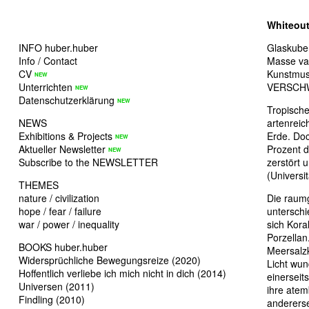
Whiteou
INFO huber.huber
Glaskuben
Info / Contact
Masse var
CV
Kunstmus
Unterrichten
VERSCH
Datenschutzerklärung
Tropische
NEWS
artenrei
Exhibitions & Projects
Erde. Doc
Aktueller Newsletter
Prozent de
Subscribe to the NEWSLETTER
zerstört 
(Universi
THEMES
nature / civilization
Die raumg
hope / fear / failure
unterschi
war / power / inequality
sich Kora
Porzellan.
BOOKS huber.huber
Meersalzk
Widersprüchliche Bewegungsreize (2020)
Licht wun
Hoffentlich verliebe ich mich nicht in dich (2014)
einersei
Universen (2011)
ihre ate
Findling (2010)
anderersei