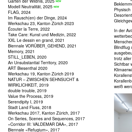
Garten der Wildnis, 2025
Beklemmu
Modell Neutralität, 2025
Physisch 
FLAG, 2024
Desorient
Im Rausch(en) der Dinge, 2024
Gleichgew
Werkschau 23, Kanton Zürich 2023
Écouter la Terre, 2022
In der Av
Take Care: Kunst und Medizin, 2022
wetterbed
XXL Le dessin en grand, 2021
Menschen
Biennale VORÜBER_GEHEND, 2021
Blindflug
Memory, 2021
ausgebeut
STILL_LEBEN, 2020
trotz all
An Unsubstantial Territory, 2020
Sichtbar 
ART Biesenthal 2020
Klimaerw
Werkschau 19, Kanton Zürich 2019
Korallens
NATUR – ZWISCHEN SEHNSUCHT &
Korallenb
WIRKLICHKEIT, 2019
weiß wer
double trouble, 2019
Value the Process, 2019
Serendipity I, 2019
Stadt Land Fluss, 2018
Werkschau 2017, Kanton Zürich, 2017
On Series, Scenes and Sequences, 2017
«Corridor III: VALDEMAR DAA», 2017
Biennale «Refugium», 2017