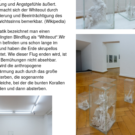
ng und Angstgefühle äußert.
macht sich der Whiteout durch
ierung und Beeinträchtigung des
ichtssinns bemerkbar. (Wikipedia)
iatik bezeichnet man einen
ingten Blindflug als "Whiteout".Wir
 befinden uns schon lange im
 und haben die Erde skrupellos
et. Wie dieser Flug enden wird, ist
er Bemühungen nicht absehbar.
wird die anthropogene
ärmung auch durch das große
terben, die sogenannte
leiche, bei der die bunten Korallen
den und dann absterben.