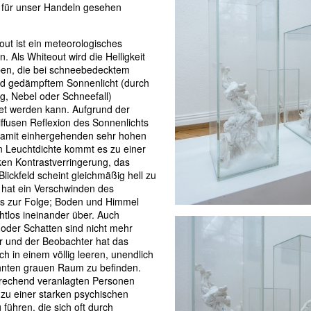
für unser Handeln gesehen
out ist ein meteorologisches
 Als Whiteout wird die Helligkeit
ben, die bei schneebedecktem
d gedämpftem Sonnenlicht (durch
, Nebel oder Schneefall)
et werden kann. Aufgrund der
iffusen Reflexion des Sonnenlichts
damit einhergehenden sehr hohen
 Leuchtdichte kommt es zu einer
ken Kontrastverringerung, das
lickfeld scheint gleichmäßig hell zu
 hat ein Verschwinden des
es zur Folge; Boden und Himmel
tlos ineinander über. Auch
oder Schatten sind nicht mehr
r und der Beobachter hat das
ich in einem völlig leeren, unendlich
nten grauen Raum zu befinden.
prechend veranlagten Personen
zu einer starken psychischen
 führen, die sich oft durch